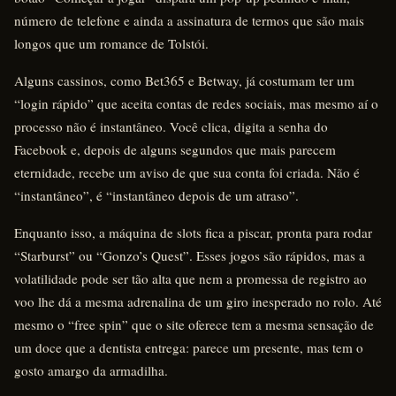
número de telefone e ainda a assinatura de termos que são mais
longos que um romance de Tolstói.
Alguns cassinos, como Bet365 e Betway, já costumam ter um
“login rápido” que aceita contas de redes sociais, mas mesmo aí o
processo não é instantâneo. Você clica, digita a senha do
Facebook e, depois de alguns segundos que mais parecem
eternidade, recebe um aviso de que sua conta foi criada. Não é
“instantâneo”, é “instantâneo depois de um atraso”.
Enquanto isso, a máquina de slots fica a piscar, pronta para rodar
“Starburst” ou “Gonzo’s Quest”. Esses jogos são rápidos, mas a
volatilidade pode ser tão alta que nem a promessa de registro ao
voo lhe dá a mesma adrenalina de um giro inesperado no rolo. Até
mesmo o “free spin” que o site oferece tem a mesma sensação de
um doce que a dentista entrega: parece um presente, mas tem o
gosto amargo da armadilha.