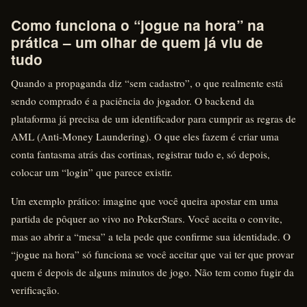
Como funciona o “jogue na hora” na
prática – um olhar de quem já viu de
tudo
Quando a propaganda diz “sem cadastro”, o que realmente está
sendo comprado é a paciência do jogador. O backend da
plataforma já precisa de um identificador para cumprir as regras de
AML (Anti‑Money Laundering). O que eles fazem é criar uma
conta fantasma atrás das cortinas, registrar tudo e, só depois,
colocar um “login” que parece existir.
Um exemplo prático: imagine que você queira apostar em uma
partida de pôquer ao vivo no PokerStars. Você aceita o convite,
mas ao abrir a “mesa” a tela pede que confirme sua identidade. O
“jogue na hora” só funciona se você aceitar que vai ter que provar
quem é depois de alguns minutos de jogo. Não tem como fugir da
verificação.