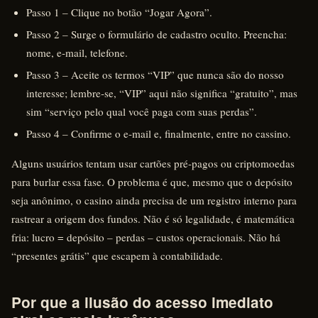
Passo 1 – Clique no botão “Jogar Agora”.
Passo 2 – Surge o formulário de cadastro oculto. Preencha:
nome, e‑mail, telefone.
Passo 3 – Aceite os termos “VIP” que nunca são do nosso
interesse; lembre‑se, “VIP” aqui não significa “gratuito”, mas
sim “serviço pelo qual você paga com suas perdas”.
Passo 4 – Confirme o e‑mail e, finalmente, entre no cassino.
Alguns usuários tentam usar cartões pré‑pagos ou criptomoedas
para burlar essa fase. O problema é que, mesmo que o depósito
seja anônimo, o casino ainda precisa de um registro interno para
rastrear a origem dos fundos. Não é só legalidade, é matemática
fria: lucro = depósito – perdas – custos operacionais. Não há
“presentes grátis” que escapem à contabilidade.
Por que a ilusão do acesso imediato