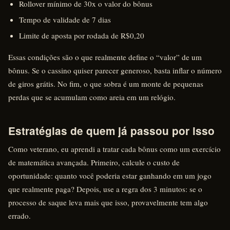
Rollover mínimo de 30x o valor do bônus
Tempo de validade de 7 dias
Limite de aposta por rodada de R$0,20
Essas condições são o que realmente define o “valor” de um
bônus. Se o cassino quiser parecer generoso, basta inflar o número
de giros grátis. No fim, o que sobra é um monte de pequenas
perdas que se acumulam como areia em um relógio.
Estratégias de quem já passou por isso
Como veterano, eu aprendi a tratar cada bônus como um exercício
de matemática avançada. Primeiro, calcule o custo de
oportunidade: quanto você poderia estar ganhando em um jogo
que realmente paga? Depois, use a regra dos 3 minutos: se o
processo de saque leva mais que isso, provavelmente tem algo
errado.