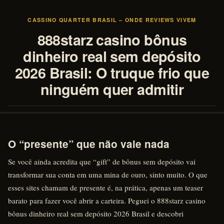
CASSINO QUARTER BRASIL – ONDE REVIEWS VIVEM
888starz casino bônus
dinheiro real sem depósito
2026 Brasil: O truque frio que
ninguém quer admitir
O “presente” que não vale nada
Se você ainda acredita que “gift” de bônus sem depósito vai
transformar sua conta em uma mina de ouro, sinto muito. O que
esses sites chamam de presente é, na prática, apenas um teaser
barato para fazer você abrir a carteira. Peguei o 888starz casino
bônus dinheiro real sem depósito 2026 Brasil e descobri