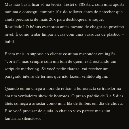
Mas não basta ficar só na teoria. Testei o 888starz com uma aposta
mínima e consegui cumprir 10x do rollover antes de perceber que
ainda precisaria de mais 20x para desbloquear o saque.
Resultado? O bônus evaporou antes mesmo de chegar ao próximo
nível. É como tentar limpar a casa com uma vassoura de plástico –
inútil.
E tem mais: o suporte ao cliente costuma responder em inglês
“cortês”, mas sempre com um tom de quem está recitando um
script de marketing. Se você pedir clareza, vai receber um
parágrafo inteiro de termos que não fazem sentido algum.
Quando enfim chega a hora de retirar, a burocracia se transforma
em um verdadeiro show de horrores. O prazo padrão de 3 a 5 dias
úteis começa a arrastar como uma fila de ônibus em dia de chuva.
E se você precisar de ajuda, o chat ao vivo parece mais um
fantasma silencioso.