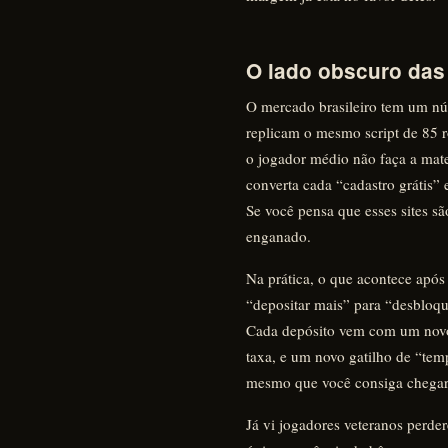
O lado obscuro das
O mercado brasileiro tem um nú
replicam o mesmo script de 85 r
o jogador médio não faça a mate
converta cada “cadastro grátis” 
Se você pensa que esses sites sã
enganado.
Na prática, o que acontece após
“depositar mais” para “desbloqu
Cada depósito vem com um novo
taxa, e um novo gatilho de “temp
mesmo que você consiga chegar a
Já vi jogadores veteranos perde