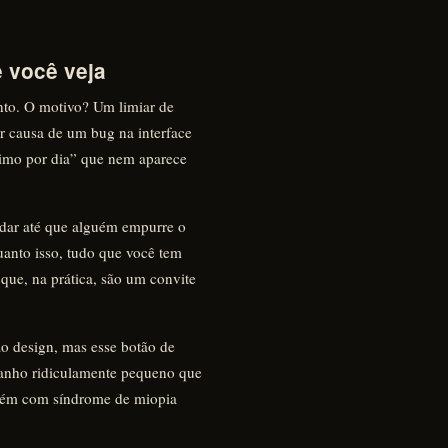
 você veja
nto. O motivo? Um limiar de
or causa de um bug na interface
imo por dia” que nem aparece
udar até que alguém empurre o
uanto isso, tudo que você tem
 que, na prática, são um convite
ao design, mas esse botão de
anho ridiculamente pequeno que
guém com síndrome de miopia