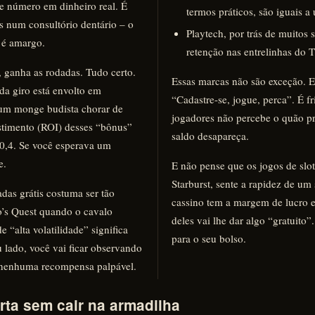
e número em dinheiro real. É
termos práticos, são iguais a
s num consultório dentário – o
Playtech, por trás de muitos 
 é amargo.
retenção nas entrelinhas do 
, ganha as rodadas. Tudo certo.
Essas marcas não são exceção. 
da giro está envolto em
“Cadastre-se, jogue, perca”. É fr
 um monge budista chorar de
jogadores não percebe o quão pr
estimento (ROI) desses “bônus”
saldo desapareça.
 0,4. Se você esperava um
e.
E não pense que os jogos de slo
Starburst, sente a rapidez de um
das grátis costuma ser tão
cassino tem a margem de lucro 
o’s Quest quando o cavalo
deles vai lhe dar algo “gratuito”
“alta volatilidade” significa
para o seu bolso.
u lado, você vai ficar observando
m nenhuma recompensa palpável.
rta sem cair na armadilha