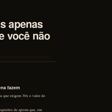
is apenas
e você não
ena fazem
as que exigem 30x o valor do
quisitos de aposta que, em