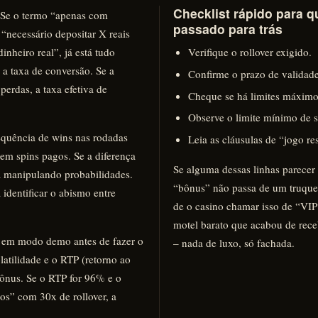
Checklist rápido para 
t. Se o termo “apenas com
passado para trás
necessário depositar X reais
inheiro real”, já está tudo
Verifique o rollover exigido.
 a taxa de conversão. Se a
Confirme o prazo de validade
erdas, a taxa efetiva de
Cheque se há limites máximo
Observe o limite mínimo de 
equência de wins nas rodadas
Leia as cláusulas de “jogo re
 em spins pagos. Se a diferença
Se alguma dessas linhas parecer 
á manipulando probabilidades.
“bônus” não passa de um truque 
 identificar o abismo entre
de o casino chamar isso de “VI
motel barato que acabou de rece
o em modo demo antes de fazer o
– nada de luxo, só fachada.
latilidade e o RTP (retorno ao
bônus. Se o RTP for 96% e o
tos” com 30x de rollover, a