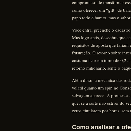
compromisso de transformar ess
como oferecer um “gift” de bala
papo todo é barato, mas o sabor
Você entra, preenche o cadastro
Mas logo após, descobre que ca
requisitos de aposta que fariam
frustração. O retorno sobre inv
costuma ficar em torno de 0,2 a
retorno milionário, sente o baqu
Além disso, a mecânica das roda
volátil quanto um spin no Gonz
selvagem aparece. A promessa de 
que, se a sorte não estiver do se
zeros cintilarem por horas, se
Como analisar a ofe