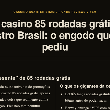
CASSINO QUARTER BRASIL – ONDE REVIEWS VIVEM
 casino 85 rodadas grát
tro Brasil: o engodo qu
pediu
sente” de 85 rodadas grátis
O que os gigantes da c
nada nesse universo de promoções
 casino 85 rodadas grátis apenas
Bet365 lança rodadas gratuit
única coisa que realmente ganha
bônus antes de poder sacar.
ação. Eles não têm nenhum
Betway entrega “VIP” com re