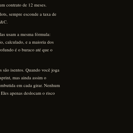
 um contrato de 12 meses.
slots, sempre esconde a taxa de
T&C.
Elas usam a mesma fórmula:
io, calculado, e a maioria dos
ofundo é o buraco até que o
ts são isentos. Quando você joga
 sprint, mas ainda assim o
embutida em cada girar. Nenhum
. Eles apenas deslocam o risco