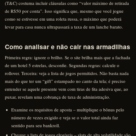
(T&C) costuma incluir cláusulas como “valor máximo de retirada
de R$50 por conta”. Isso significa que, mesmo que você jogue
como se estivesse em uma roleta russa, o máximo que poderá
levar para casa nunca ultrapassará a taxa de um lanche barato.
Como analisar e não cair nas armadilhas
Primeira regra: ignore o brilho. Se o site brilha mais que a fachada
de um hotel 5 estrelas, desconfie. Segundas regras: calcule o
rollover. Terceira: veja a lista de jogos permitidos. Não basta nada
mais do que ter um “gift” estampado no canto da tela; é preciso
entender se aquele presente vem com tiras de fita adesiva que, ao
puxar, revelam uma cobrança de taxa de administração.
Examine os requisitos de aposta – multiplique o bônus pelo
número de vezes exigido e veja se o valor total ainda faz
sentido para seu bankroll.
Cheque a lista de jogos elegíveis – slots de alta volatilidade são