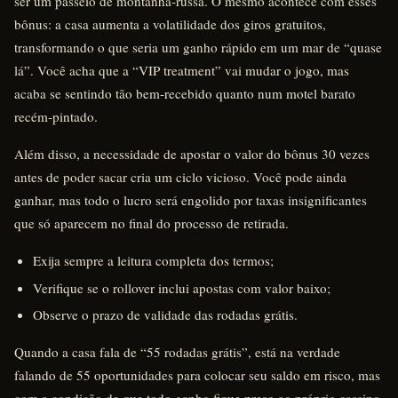
ser um passeio de montanha‑russa. O mesmo acontece com esses
bônus: a casa aumenta a volatilidade dos giros gratuitos,
transformando o que seria um ganho rápido em um mar de “quase
lá”. Você acha que a “VIP treatment” vai mudar o jogo, mas
acaba se sentindo tão bem‑recebido quanto num motel barato
recém‑pintado.
Além disso, a necessidade de apostar o valor do bônus 30 vezes
antes de poder sacar cria um ciclo vicioso. Você pode ainda
ganhar, mas todo o lucro será engolido por taxas insignificantes
que só aparecem no final do processo de retirada.
Exija sempre a leitura completa dos termos;
Verifique se o rollover inclui apostas com valor baixo;
Observe o prazo de validade das rodadas grátis.
Quando a casa fala de “55 rodadas grátis”, está na verdade
falando de 55 oportunidades para colocar seu saldo em risco, mas