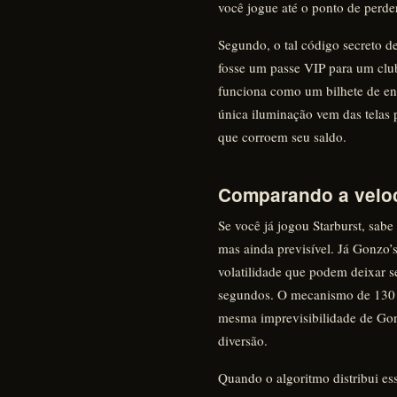
você jogue até o ponto de perde
Segundo, o tal código secreto 
fosse um passe VIP para um club
funciona como um bilhete de en
única iluminação vem das telas p
que corroem seu saldo.
Comparando a veloc
Se você já jogou Starburst, sabe
mas ainda previsível. Já Gonzo’
volatilidade que podem deixar 
segundos. O mecanismo de 130 
mesma imprevisibilidade de G
diversão.
Quando o algoritmo distribui es