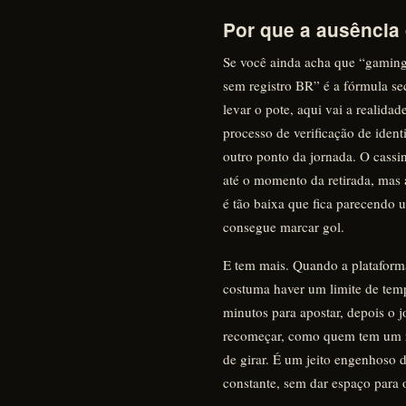
Por que a ausência
Se você ainda acha que “gaming
sem registro BR” é a fórmula sec
levar o pote, aqui vai a realidad
processo de verificação de iden
outro ponto da jornada. O cassi
até o momento da retirada, mas 
é tão baixa que fica parecendo
consegue marcar gol.
E tem mais. Quando a plataforma
costuma haver um limite de tem
minutos para apostar, depois o 
recomeçar, como quem tem um r
de girar. É um jeito engenhoso 
constante, sem dar espaço para o 