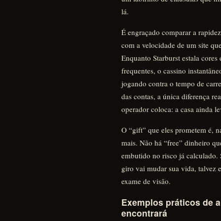
lá.
É engraçado comparar a rapidez 
com a velocidade de um site que 
Enquanto Starburst estala cores
frequentes, o cassino instantâne
jogando contra o tempo de carr
das contas, a única diferença re
operador coloca: a casa ainda le
O “gift” que eles prometem é, n
mais. Não há “free” dinheiro que
embutido no risco já calculado.
giro vai mudar sua vida, talvez
exame de visão.
Exemplos práticos de 
encontrará