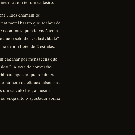
” mesmo sem ter um cadastro.
ment”. Eles chamam de
s um motel barato que acabou de
de neon, mas quando você tenta
re que o selo de “exclusividade”
lha de um hotel de 2 estrelas.
am enganar por mensagens que
slots”. A taxa de conversão
 dá para apostar que o número
 o número de cliques falsos nas
s um cálculo frio, a mesma
crar enquanto o apostador sonha