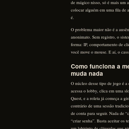
de mágico nisso, só é mais um a
colocar alguém em uma fila de 
é.
O problema maior não é a ausênc
anonimato. Sem registro, o sist
forma: IP, comportamento de cli
você move o mouse. E aí, o cas
Como funciona a mec
muda nada
O núcleo desse tipo de jogo é a
acessa o lobby, clica em uma sl
Quest, e a roleta já começa a gir
contrário de uma sessão tradici
de conta para seguir. Nada de “
“criar senha”. Basta aceitar os
um labirinto de cláusulas que ni