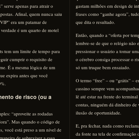
” serve apenas para atrair o
gastam milhões em design de int
 apostas. Afinal, quem nunca saiu
frases como “ganhe agora”, tudo 
“VIP” era um patamar de
que dita o resultado.
a verdade é um quarto de motel
Então, quando a “oferta por temp
lembre‑se de que o relógio não es
ots tem um limite de tempo para
pressionar o usuário a tomar uma
guir cumprir o requisito de
o cérebro consiga processar o ri
ome. É a mesma lógica de um
só um truque bem ensaiado.
ue expira antes que você
O termo “free” – ou “grátis” –
0%.
cassino sempre vem acompanhad
ento de risco (ou a
lê até estar na frente do termin
contas, ninguém dá dinheiro de 
ilusão de oportunidade.
mples: “aproveite as rodadas
adora”. Mas quando o código de
E, pra fechar, nada como reclam
s, você está preso a um nível de
da fonte na tela de confirmação
 maneira de sobreviver a essa