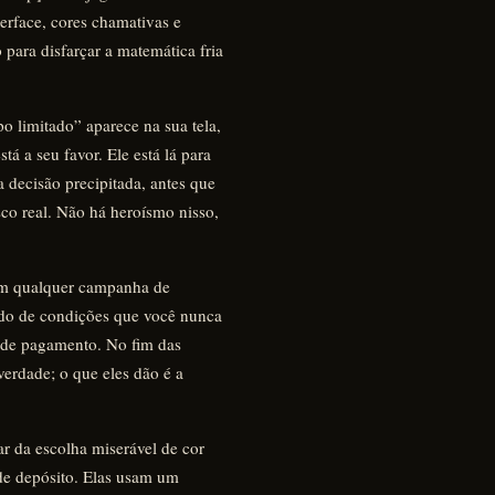
erface, cores chamativas e
para disfarçar a matemática fria
o limitado” aparece na sua tela,
tá a seu favor. Ele está lá para
 decisão precipitada, antes que
sco real. Não há heroísmo nisso,
 em qualquer campanha de
o de condições que você nunca
al de pagamento. No fim das
verdade; o que eles dão é a
ar da escolha miserável de cor
 de depósito. Elas usam um