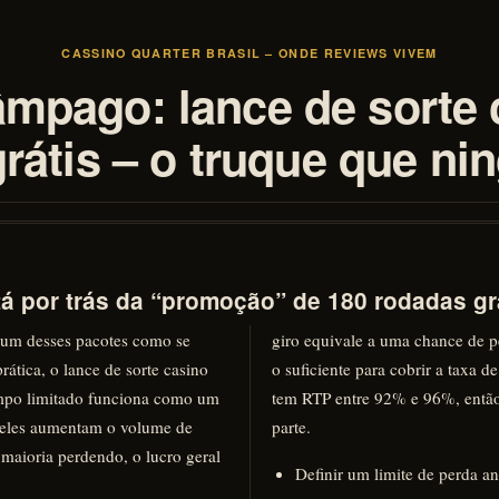
CASSINO QUARTER BRASIL – ONDE REVIEWS VIVEM
âmpago: lance de sorte
rátis – o truque que ni
á por trás da “promoção” de 180 rodadas gr
 um desses pacotes como se
giro equivale a uma chance de p
rática, o lance de sorte casino
o suficiente para cobrir a taxa d
tempo limitado funciona como um
tem RTP entre 92% e 96%, então 
 eles aumentam o volume de
parte.
maioria perdendo, o lucro geral
Definir um limite de perda a