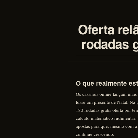
Oferta rel
rodadas g
O que realmente est
Os cassinos online lançam mais
fosse um presente de Natal. Na p
180 rodadas grátis oferta por 
cálculo matemático rudimentar:
apostas para que, mesmo com a 
continue crescendo.