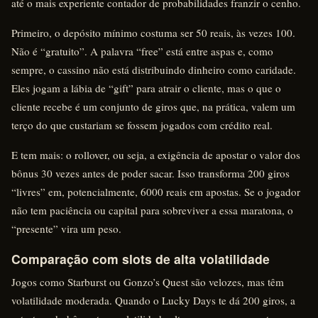
até o mais experiente contador de probabilidades franzir o cenho.
Primeiro, o depósito mínimo costuma ser 50 reais, às vezes 100.
Não é “gratuito”. A palavra “free” está entre aspas e, como
sempre, o cassino não está distribuindo dinheiro como caridade.
Eles jogam a lábia de “gift” para atrair o cliente, mas o que o
cliente recebe é um conjunto de giros que, na prática, valem um
terço do que custariam se fossem jogados com crédito real.
E tem mais: o rollover, ou seja, a exigência de apostar o valor dos
bônus 30 vezes antes de poder sacar. Isso transforma 200 giros
“livres” em, potencialmente, 6000 reais em apostas. Se o jogador
não tem paciência ou capital para sobreviver a essa maratona, o
“presente” vira um peso.
Comparação com slots de alta volatilidade
Jogos como Starburst ou Gonzo’s Quest são velozes, mas têm
volatilidade moderada. Quando o Lucky Days te dá 200 giros, a