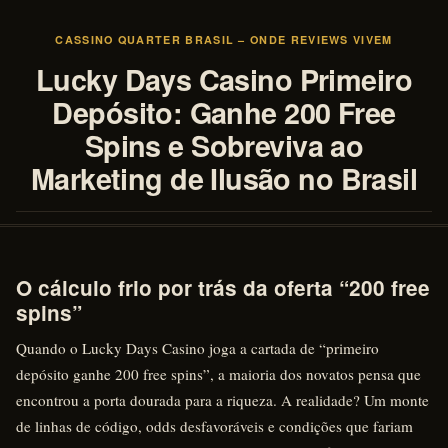
CASSINO QUARTER BRASIL – ONDE REVIEWS VIVEM
Lucky Days Casino Primeiro
Depósito: Ganhe 200 Free
Spins e Sobreviva ao
Marketing de Ilusão no Brasil
O cálculo frio por trás da oferta “200 free
spins”
Quando o Lucky Days Casino joga a cartada de “primeiro
depósito ganhe 200 free spins”, a maioria dos novatos pensa que
encontrou a porta dourada para a riqueza. A realidade? Um monte
de linhas de código, odds desfavoráveis e condições que fariam