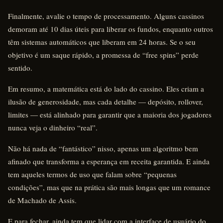
Finalmente, avalie o tempo de processamento. Alguns cassinos
demoram até 10 dias úteis para liberar os fundos, enquanto outros
têm sistemas automáticos que liberam em 24 horas. Se o seu
objetivo é um saque rápido, a promessa de “free spins” perde
sentido.
Em resumo, a matemática está do lado do cassino. Eles criam a
ilusão de generosidade, mas cada detalhe — depósito, rollover,
limites — está alinhado para garantir que a maioria dos jogadores
nunca veja o dinheiro “real”.
Não há nada de “fantástico” nisso, apenas um algoritmo bem
afinado que transforma a esperança em receita garantida. E ainda
tem aqueles termos de uso que falam sobre “pequenas
condições”, mas que na prática são mais longas que um romance
de Machado de Assis.
E para fechar, ainda tem que lidar com a interface de usuário do