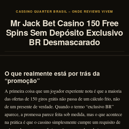
CASSINO QUARTER BRASIL – ONDE REVIEWS VIVEM
Mr Jack Bet Casino 150 Free
Spins Sem Depósito Exclusivo
BR Desmascarado
O que realmente está por trás da
“promoção”
A primeira coisa que um jogador experiente nota é que a maioria
das ofertas de 150 giros grátis não passa de um cálculo frio, não
de um presente de verdade. Quando o termo “exclusivo BR”
aparece, a promessa parece feita sob medida, mas o que acontece
na prática é que o cassino simplesmente cumpre um requisito de