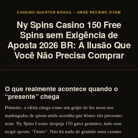
CASSINO QUARTER BRASIL – ONDE REVIEWS VIVEM
Ny Spins Casino 150 Free
Spins sem Exigência de
Aposta 2026 BR: A Ilusão Que
Você Não Precisa Comprar
O que realmente acontece quando o
“presente” chega
Primeiro, a oferta chega como um golpe de luz neon nas
madrugadas de quem ainda acredita que bônus são presentes
reais. Ny Spins Casino despeja 150 giros gratuitos, tudo sem
exigir aposta. “Gratis”. Não há nada de gratuito num cassino