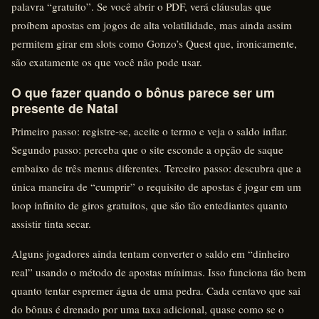
palavra “gratuito”. Se você abrir o PDF, verá cláusulas que
proíbem apostas em jogos de alta volatilidade, mas ainda assim
permitem girar em slots como Gonzo’s Quest que, ironicamente,
são exatamente os que você não pode usar.
O que fazer quando o bônus parece ser um
presente de Natal
Primeiro passo: registre-se, aceite o termo e veja o saldo inflar.
Segundo passo: perceba que o site esconde a opção de saque
embaixo de três menus diferentes. Terceiro passo: descubra que a
única maneira de “cumprir” o requisito de apostas é jogar em um
loop infinito de giros gratuitos, que são tão entediantes quanto
assistir tinta secar.
Alguns jogadores ainda tentam converter o saldo em “dinheiro
real” usando o método de apostas mínimas. Isso funciona tão bem
quanto tentar espremer água de uma pedra. Cada centavo que sai
do bônus é drenado por uma taxa adicional, quase como se o