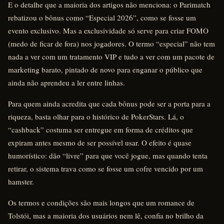
E o detalhe que a maioria dos artigos não menciona: o Parimatch
rebatizou o bônus como “Especial 2026”, como se fosse um
evento exclusivo. Mas a exclusividade só serve para criar FOMO
(medo de ficar de fora) nos jogadores. O termo “especial” não tem
nada a ver com um tratamento VIP e tudo a ver com um pacote de
marketing barato, pintado de novo para enganar o público que
ainda não aprendeu a ler entre linhas.
Para quem ainda acredita que cada bônus pode ser a porta para a
riqueza, basta olhar para o histórico de PokerStars. Lá, o
“cashback” costuma ser entregue em forma de créditos que
expiram antes mesmo de ser possível usar. O efeito é quase
humorístico: dão “livre” para que você jogue, mas quando tenta
retirar, o sistema trava como se fosse um cofre vencido por um
hamster.
Os termos e condições são mais longos que um romance de
Tolstói, mas a maioria dos usuários nem lê, confia no brilho da