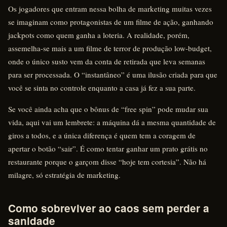
Os jogadores que entram nessa bolha de marketing muitas vezes
se imaginam como protagonistas de um filme de ação, ganhando
jackpots como quem ganha a loteria. A realidade, porém,
assemelha-se mais a um filme de terror de produção low-budget,
onde o único susto vem da conta de retirada que leva semanas
para ser processada. O “instantâneo” é uma ilusão criada para que
você se sinta no controle enquanto a casa já fez a sua parte.
Se você ainda acha que o bônus de “free spin” pode mudar sua
vida, aqui vai um lembrete: a máquina dá a mesma quantidade de
giros a todos, e a única diferença é quem tem a coragem de
apertar o botão “sair”. É como tentar ganhar um prato grátis no
restaurante porque o garçom disse “hoje tem cortesia”. Não há
milagre, só estratégia de marketing.
Como sobreviver ao caos sem perder a
sanidade