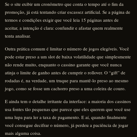
Se o site exibir um cronômetro que conta o tempo até o fim da
promoção, já está tentando criar escassez artificial. Se a página de
termos e condições exigir que você leia 15 páginas antes de
aceitar, a intenção é clara: confundir e afastar quem realmente
tenta analisar.
Outra prática comum é limitar o número de jogos elegíveis. Você
pode estar preso a um slot de baixa volatilidade que simplesmente
não rende muito, enquanto o cassino garante que você nunca
atinja o limite de ganho antes de cumprir o rollover. O “gift” de
rodadas é, na verdade, um truque para mantê‑lo preso ao mesmo
jogo, como se fosse um cachorro preso a uma coleira de couro.
E ainda tem o detalhe irritante da interface: a maioria dos cassinos
usa fontes tão pequenas que parece que eles querem que você use
uma lupa para ler a taxa de pagamento. E aí, quando finalmente
você consegue decifrar o número, já perdeu a paciência de jogar
mais alguma coisa.