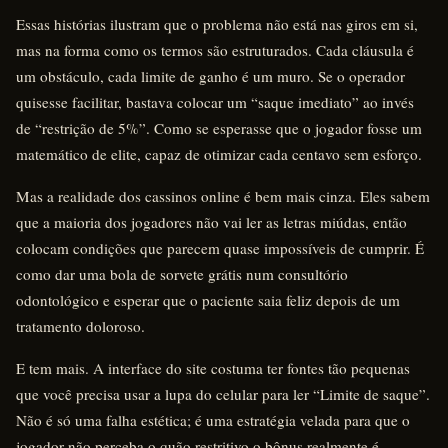
Essas histórias ilustram que o problema não está nas giros em si,
mas na forma como os termos são estruturados. Cada cláusula é
um obstáculo, cada limite de ganho é um muro. Se o operador
quisesse facilitar, bastava colocar um “saque imediato” ao invés
de “restrição de 5%”. Como se esperasse que o jogador fosse um
matemático de elite, capaz de otimizar cada centavo sem esforço.
Mas a realidade dos cassinos online é bem mais cinza. Eles sabem
que a maioria dos jogadores não vai ler as letras miúdas, então
colocam condições que parecem quase impossíveis de cumprir. É
como dar uma bola de sorvete grátis num consultório
odontológico e esperar que o paciente saia feliz depois de um
tratamento doloroso.
E tem mais. A interface do site costuma ter fontes tão pequenas
que você precisa usar a lupa do celular para ler “Limite de saque”.
Não é só uma falha estética; é uma estratégia velada para que o
jogador não perceba o quão restritivo o bônus realmente é.