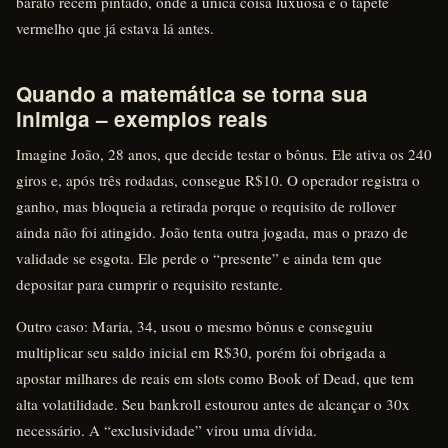
barato recém pintado, onde a única coisa luxuosa é o tapete
vermelho que já estava lá antes.
Quando a matemática se torna sua
inimiga – exemplos reais
Imagine João, 28 anos, que decide testar o bônus. Ele ativa os 240
giros e, após três rodadas, consegue R$10. O operador registra o
ganho, mas bloqueia a retirada porque o requisito de rollover
ainda não foi atingido. João tenta outra jogada, mas o prazo de
validade se esgota. Ele perde o “presente” e ainda tem que
depositar para cumprir o requisito restante.
Outro caso: Maria, 34, usou o mesmo bônus e conseguiu
multiplicar seu saldo inicial em R$30, porém foi obrigada a
apostar milhares de reais em slots como Book of Dead, que tem
alta volatilidade. Seu bankroll estourou antes de alcançar o 30x
necessário. A “exclusividade” virou uma dívida.