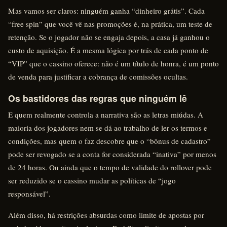
Mas vamos ser claros: ninguém ganha “dinheiro grátis”. Cada
“free spin” que você vê nas promoções é, na prática, um teste de
retenção. Se o jogador não se engaja depois, a casa já ganhou o
custo de aquisição. É a mesma lógica por trás de cada ponto de
“VIP” que o cassino oferece: não é um título de honra, é um ponto
de venda para justificar a cobrança de comissões ocultas.
Os bastidores das regras que ninguém lê
E quem realmente controla a narrativa são as letras miúdas. A
maioria dos jogadores nem se dá ao trabalho de ler os termos e
condições, mas quem o faz descobre que o “bônus de cadastro”
pode ser revogado se a conta for considerada “inativa” por menos
de 24 horas. Ou ainda que o tempo de validade do rollover pode
ser reduzido se o cassino mudar as políticas de “jogo
responsável”.
Além disso, há restrições absurdas como limite de apostas por