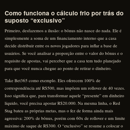
Como funciona o cálculo frio por trás do
suposto “exclusivo”
Primeiro, desfazemos a ilusão: o bônus não nasce do nada. Ele é
simplesmente a soma de um financiamento interno que a casa
decide distribuir entre os novos jogadores para inflar a base de
usuários. Se você analisar a proporção entre o valor do bônus e o
requisito de apostas, vai perceber que a casa tem tudo planejado
para que você nunca chegue ao ponto de retirar o dinheiro.
Take Bet365 como exemplo. Eles oferecem 100% de
correspondência até R$500, mas impõem um rollover de 40 vezes.
Isso significa que, para transformar aquele “presente” em dinheiro
líquido, você precisa apostar R$20.000. Na mesma linha, o Red
Stag bateu as próprias metas, mas o fez de forma ainda mais
agressiva: 200% de bônus, porém com 60x de rollover e um limite
máximo de saque de R$300. O “exclusivo” se resume a colocar o