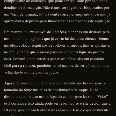
comprovante de endereço, que pode ser recusado por pequenos
detalhes de formatação. Não é raro ver jogadores bloqueados por
um “erro de formatação” na conta corrente, enquanto o cassino já
aproveitou o depósito para financiar suas campanhas de aquisição.
Em resumo, o “exclusivo” do Red Stag é apenas um disfarce para
um modelo de negócios que já existe há décadas: oferecer bônus
inflados, colocar requisitos de rollover absurdos, limitar apostas e,
no fim, garantir que a maior parte do dinheiro fique na própria
casa. Se você ainda acredita que esses bônus são um caminho
fácil para a riqueza, parabéns: você acabou de ser vítima da mais
velha ilusão do mercado de jogos.
Agora, falando de um detalhe que realmente me tira do sério: o
tamanho da fonte nas telas de confirmação de saque. É tão
diminuta que preciso usar a lupa do celular para ler se o “Valor”
está correto, e isso ainda pode ser resolvido se o site decidir que a
UI deve parecer um terminal dos anos 90. Isso é o que realmente