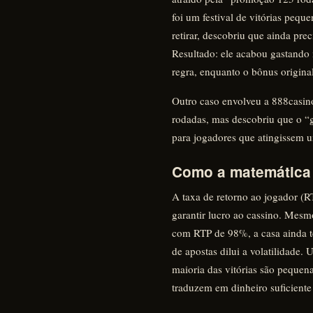
foi um festival de vitórias pequ
retirar, descobriu que ainda pre
Resultado: ele acabou gastando
regra, enquanto o bônus origin
Outro caso envolveu a 888casin
rodadas, mas descobriu que o “
para jogadores que atingissem u
Como a matemática 
A taxa de retorno ao jogador (RT
garantir lucro ao cassino. Mes
com RTP de 98%, a casa ainda 
de apostas dilui a volatilidade. 
maioria das vitórias são pequen
traduzem em dinheiro suficiente 