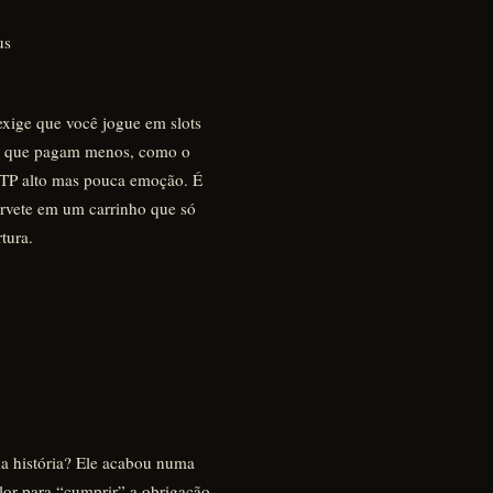
us
exige que você jogue em slots
es que pagam menos, como o
RTP alto mas pouca emoção. É
rvete em um carrinho que só
tura.
da história? Ele acabou numa
lor para “cumprir” a obrigação,