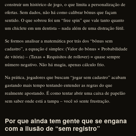
construir um histórico de jogo, o que limita a personalização de
ofertas. Sem dados, não há como calibrar bônus que façam
sentido. O que sobrou foi um “free spin” que vale tanto quanto
um chiclete em um dentista – nada além de uma distração fútil.
Se formos analisar a matemática por trás dos “bônus sem
cadastro”, a equação é simples: (Valor do bônus × Probabilidade
de vitória) – (Taxas + Requisitos de rollover) = quase sempre
número negativo. Não há magia, apenas cálculo frio.
Na prática, jogadores que buscam “jogar sem cadastro” acabam
gastando mais tempo tentando entender as regras do que
realmente apostando. É como tentar abrir uma caixa de papelão
sem saber onde está a tampa – você só sente frustração.
Por que ainda tem gente que se engana
com a ilusão de “sem registro”