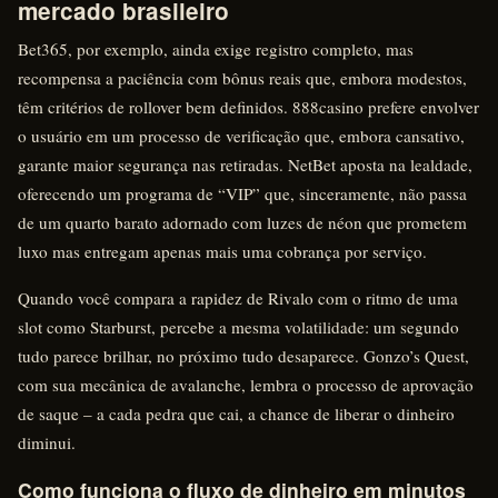
mercado brasileiro
Bet365, por exemplo, ainda exige registro completo, mas
recompensa a paciência com bônus reais que, embora modestos,
têm critérios de rollover bem definidos. 888casino prefere envolver
o usuário em um processo de verificação que, embora cansativo,
garante maior segurança nas retiradas. NetBet aposta na lealdade,
oferecendo um programa de “VIP” que, sinceramente, não passa
de um quarto barato adornado com luzes de néon que prometem
luxo mas entregam apenas mais uma cobrança por serviço.
Quando você compara a rapidez de Rivalo com o ritmo de uma
slot como Starburst, percebe a mesma volatilidade: um segundo
tudo parece brilhar, no próximo tudo desaparece. Gonzo’s Quest,
com sua mecânica de avalanche, lembra o processo de aprovação
de saque – a cada pedra que cai, a chance de liberar o dinheiro
diminui.
Como funciona o fluxo de dinheiro em minutos