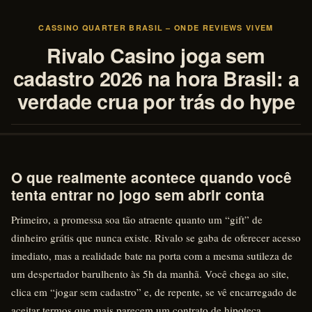
CASSINO QUARTER BRASIL – ONDE REVIEWS VIVEM
Rivalo Casino joga sem
cadastro 2026 na hora Brasil: a
verdade crua por trás do hype
O que realmente acontece quando você
tenta entrar no jogo sem abrir conta
Primeiro, a promessa soa tão atraente quanto um “gift” de
dinheiro grátis que nunca existe. Rivalo se gaba de oferecer acesso
imediato, mas a realidade bate na porta com a mesma sutileza de
um despertador barulhento às 5h da manhã. Você chega ao site,
clica em “jogar sem cadastro” e, de repente, se vê encarregado de
aceitar termos que mais parecem um contrato de hipoteca.