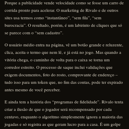
Porque a publicidade vende velocidade como se fosse um carro de
corrida pronto para acelerar. O marketing de Rivalo e de outros
sites usa termos como “instantâneo”, “sem fila”, “sem
burocracia”. O resultado, porém, é um labirinto de cliques que só
se parece com o “sem cadastro”.
O usuário médio entra na página, vê um botão grande e reluzente,
clica, aceita o termo que nem lê, e já está no jogo. Mas quando a
vitória chega, o caminho de volta para o caixa se torna um
corredor estreito. O processo de saque inclui validações que
exigem documentos, foto do rosto, comprovante de endereço –
tudo isso para um token que, no fim das contas, pode ter expirado
antes mesmo de você perceber.
E ainda tem a história dos “programas de fidelidade”. Rivalo tenta
criar a ilusão de que o jogador será recompensado por cada
centavo, enquanto o algoritmo simplesmente ignora a maioria das
jogadas e só registra as que geram lucro para a casa. É um golpe