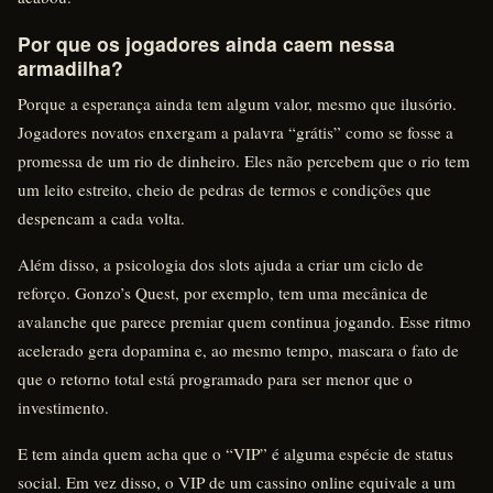
Por que os jogadores ainda caem nessa
armadilha?
Porque a esperança ainda tem algum valor, mesmo que ilusório.
Jogadores novatos enxergam a palavra “grátis” como se fosse a
promessa de um rio de dinheiro. Eles não percebem que o rio tem
um leito estreito, cheio de pedras de termos e condições que
despencam a cada volta.
Além disso, a psicologia dos slots ajuda a criar um ciclo de
reforço. Gonzo’s Quest, por exemplo, tem uma mecânica de
avalanche que parece premiar quem continua jogando. Esse ritmo
acelerado gera dopamina e, ao mesmo tempo, mascara o fato de
que o retorno total está programado para ser menor que o
investimento.
E tem ainda quem acha que o “VIP” é alguma espécie de status
social. Em vez disso, o VIP de um cassino online equivale a um