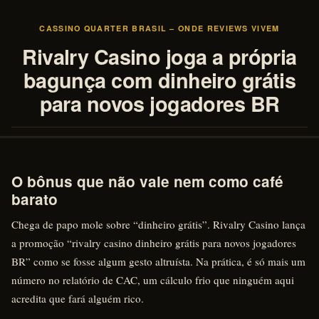
CASSINO QUARTER BRASIL – ONDE REVIEWS VIVEM
Rivalry Casino joga a própria
bagunça com dinheiro grátis
para novos jogadores BR
O bônus que não vale nem como café
barato
Chega de papo mole sobre “dinheiro grátis”. Rivalry Casino lança
a promoção “rivalry casino dinheiro grátis para novos jogadores
BR” como se fosse algum gesto altruísta. Na prática, é só mais um
número no relatório de CAC, um cálculo frio que ninguém aqui
acredita que fará alguém rico.