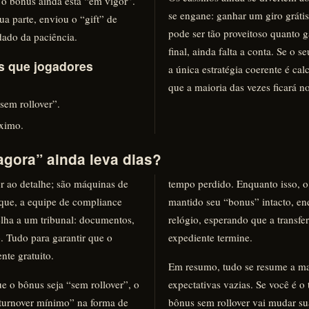
 o bônus ainda está “em vigor”.
se engane: ganhar um giro grátis
ua parte, enviou o “gift” de
pode ser tão proveitoso quanto 
dado da paciência.
final, ainda falta a conta. Se o se
s que jogadores
a única estratégia coerente é cal
que a maioria das vezes ficará n
sem rollover”.
áximo.
agora” ainda leva dias?
r ao detalhe; são máquinas de
tempo perdido. Enquanto isso, o 
aque, a equipe de compliance
mantido seu “bonus” intacto, en
lha a um tribunal: documentos,
relógio, esperando que a transfe
. Tudo para garantir que o
expediente termine.
nte gratuito.
Em resumo, tudo se resume a mate
e o bônus seja “sem rollover”, o
expectativas vazias. Se você é o
“turnover mínimo” na forma de
bônus sem rollover vai mudar su