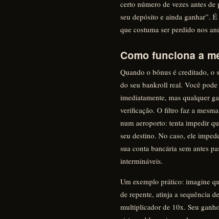
certo número de vezes antes de 
seu depósito e ainda ganhar”. É
que costuma ser perdido nos an
Como funciona a me
Quando o bônus é creditado, o 
do seu bankroll real. Você pode 
imediatamente, mas qualquer gan
verificação. O filtro faz a mesm
num aeroporto: tenta impedir q
seu destino. No caso, ele impede
sua conta bancária sem antes pa
intermináveis.
Um exemplo prático: imagine qu
de repente, atinja a sequência d
multiplicador de 10x. Seu ganh