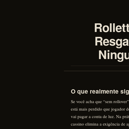
Rollet
Resga
Ning
O que realmente sig
Se você acha que “sem rollover”
está mais perdido que jogador de
vai pagar a conta de luz. Na prá
cassino elimina a exigência de 