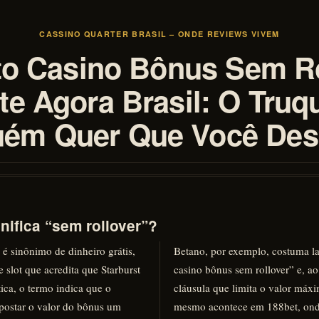
CASSINO QUARTER BRASIL – ONDE REVIEWS VIVEM
to Casino Bônus Sem R
te Agora Brasil: O Truq
uém Quer Que Você Des
nifica “sem rollover”?
 é sinônimo de dinheiro grátis,
Betano, por exemplo, costuma l
 slot que acredita que Starburst
casino bônus sem rollover” e, 
tica, o termo indica que o
cláusula que limita o valor máx
apostar o valor do bônus um
mesmo acontece em 188bet, ond