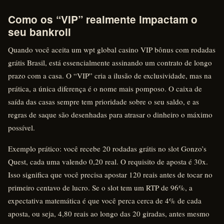
Como os “VIP” realmente impactam o
seu bankroll
Quando você aceita um wpt global casino VIP bônus com rodadas
grátis Brasil, está essencialmente assinando um contrato de longo
prazo com a casa. O “VIP” cria a ilusão de exclusividade, mas na
prática, a única diferença é o nome mais pomposo. O caixa de
saída das casas sempre tem prioridade sobre o seu saldo, e as
regras de saque são desenhadas para atrasar o dinheiro o máximo
possível.
Exemplo prático: você recebe 20 rodadas grátis no slot Gonzo’s
Quest, cada uma valendo 0,20 real. O requisito de aposta é 30x.
Isso significa que você precisa apostar 120 reais antes de tocar no
primeiro centavo de lucro. Se o slot tem um RTP de 96%, a
expectativa matemática é que você perca cerca de 4% de cada
aposta, ou seja, 4,80 reais ao longo das 20 giradas, antes mesmo