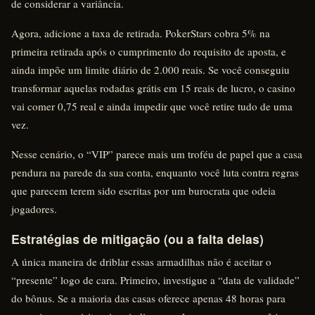
de considerar a variância.
Agora, adicione a taxa de retirada. PokerStars cobra 5% na
primeira retirada após o cumprimento do requisito de aposta, e
ainda impõe um limite diário de 2.000 reais. Se você conseguiu
transformar aquelas rodadas grátis em 15 reais de lucro, o casino
vai comer 0,75 real e ainda impedir que você retire tudo de uma
vez.
Nesse cenário, o “VIP” parece mais um troféu de papel que a casa
pendura na parede da sua conta, enquanto você luta contra regras
que parecem terem sido escritas por um burocrata que odeia
jogadores.
Estratégias de mitigação (ou a falta delas)
A única maneira de driblar essas armadilhas não é aceitar o
“presente” logo de cara. Primeiro, investigue a “data de validade”
do bônus. Se a maioria das casas oferece apenas 48 horas para