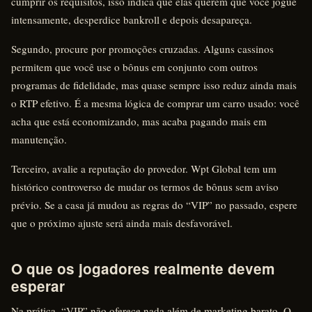
cumprir os requisitos, isso indica que elas querem que você jogue
intensamente, desperdice bankroll e depois desapareça.
Segundo, procure por promoções cruzadas. Alguns cassinos
permitem que você use o bônus em conjunto com outros
programas de fidelidade, mas quase sempre isso reduz ainda mais
o RTP efetivo. É a mesma lógica de comprar um carro usado: você
acha que está economizando, mas acaba pagando mais em
manutenção.
Terceiro, avalie a reputação do provedor. Wpt Global tem um
histórico controverso de mudar os termos de bônus sem aviso
prévio. Se a casa já mudou as regras do “VIP” no passado, espere
que o próximo ajuste será ainda mais desfavorável.
O que os jogadores realmente devem
esperar
Na prática, “VIP” não oferece nada além de marketing barato. O