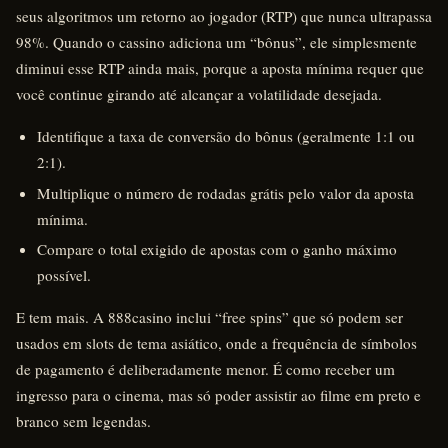
seus algoritmos um retorno ao jogador (RTP) que nunca ultrapassa
98%. Quando o cassino adiciona um “bônus”, ele simplesmente
diminui esse RTP ainda mais, porque a aposta mínima requer que
você continue girando até alcançar a volatilidade desejada.
Identifique a taxa de conversão do bônus (geralmente 1:1 ou
2:1).
Multiplique o número de rodadas grátis pelo valor da aposta
mínima.
Compare o total exigido de apostas com o ganho máximo
possível.
E tem mais. A 888casino inclui “free spins” que só podem ser
usados em slots de tema asiático, onde a frequência de símbolos
de pagamento é deliberadamente menor. É como receber um
ingresso para o cinema, mas só poder assistir ao filme em preto e
branco sem legendas.